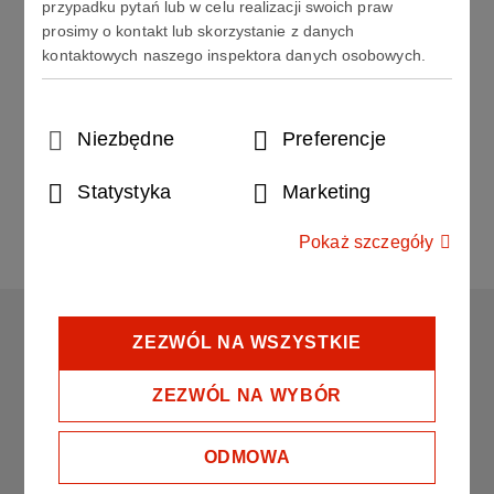
przypadku pytań lub w celu realizacji swoich praw
Sekretariat
prosimy o kontakt lub skorzystanie z danych
Tel. +48 24 365 86 32
kontaktowych naszego inspektora danych osobowych.
Fax: +48 24 365 86 49
zsce@zsce.pl
Wybór
Niezbędne
Preferencje
zgody
Statystyka
Marketing
Pokaż szczegóły
CENTRUM EDUKACJI GRUPA ORLEN
ZEZWÓL NA WSZYSTKIE
Copyright © 2024
ZEZWÓL NA WYBÓR
Wszystkie prawa zastrzeżone
ODMOWA