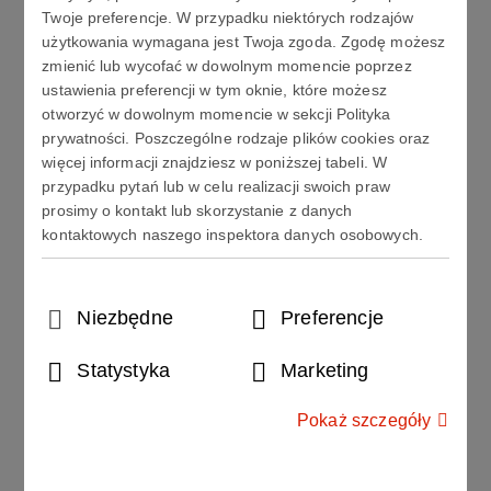
Twoje preferencje. W przypadku niektórych rodzajów
użytkowania wymagana jest Twoja zgoda. Zgodę możesz
Chart
zmienić lub wycofać w dowolnym momencie poprzez
Pie chart with 2 slices.
ustawienia preferencji w tym oknie, które możesz
View as data table, Chart
otworzyć w dowolnym momencie w sekcji Polityka
prywatności. Poszczególne rodzaje plików cookies oraz
więcej informacji znajdziesz w poniższej tabeli. W
przypadku pytań lub w celu realizacji swoich praw
prosimy o kontakt lub skorzystanie z danych
kontaktowych naszego inspektora danych osobowych.
Wybór
Niezbędne
Preferencje
zgody
Statystyka
Marketing
Pokaż szczegóły