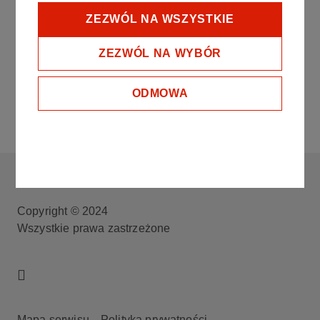
ZEZWÓL NA WSZYSTKIE
ZEZWÓL NA WYBÓR
End of interactive chart.
ODMOWA
CENTRUM EDUKACJI GRUPA ORLEN
Copyright © 2024
Wszystkie prawa zastrzeżone
Mapa serwisu
Polityka prywatności