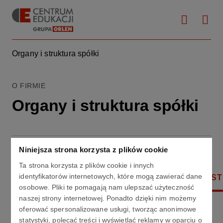
Organy i struktura spółki
O FIRMIE
Organy i struktura spółki
Niniejsza strona korzysta z plików cookie
Ta strona korzysta z plików cookie i innych
identyfikatorów internetowych, które mogą zawierać dane
RADA NADZORCZA
ZARZĄD SPÓŁKI
ST
osobowe. Pliki te pomagają nam ulepszać użyteczność
Struktura właścicielska
naszej strony internetowej. Ponadto dzięki nim możemy
oferować spersonalizowane usługi, tworząc anonimowe
statystyki, polecać treści i wyświetlać reklamy w oparciu o