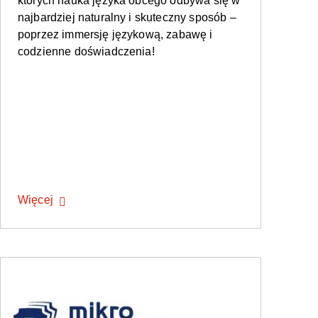
których nauka języka obcego odbywa się w
najbardziej naturalny i skuteczny sposób –
poprzez immersję językową, zabawę i
codzienne doświadczenia!
Więcej