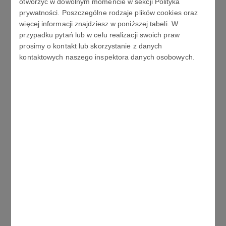
otworzyć w dowolnym momencie w sekcji Polityka
Środowisko pracy – czynniki chemiczne, ocena
prywatności. Poszczególne rodzaje plików cookies oraz
więcej informacji znajdziesz w poniższej tabeli. W
zagrożenia, ocena ryzyka, ratownictwo chemiczne
przypadku pytań lub w celu realizacji swoich praw
Środowisko pracy – pola elektromagnetyczne,
prosimy o kontakt lub skorzystanie z danych
promieniowanie laserowe i jonizujące
kontaktowych naszego inspektora danych osobowych.
Środowisko pracy – czynniki fizyczne, drgania,
hałas
Środowisko pracy – czynniki psychofizyczne
Środowisko pracy – mikroklimat, promieniowanie
optyczne i oświetlenie
Ocena ryzyka zawodowego
Egzamin końcowy*)
*) Określenie trybu i warunków przeprowadzania
egzaminu końcowego, w tym formę egzaminu (ustny