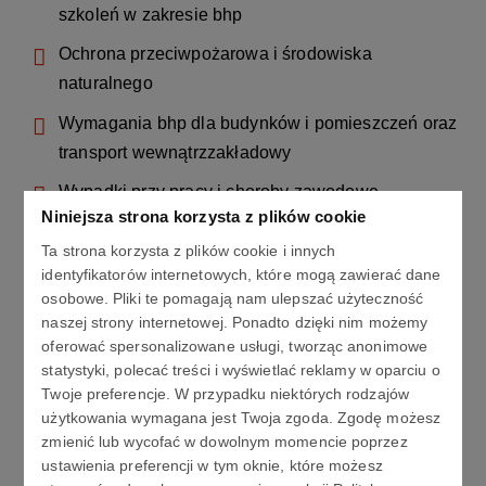
szkoleń w zakresie bhp
Ochrona przeciwpożarowa i środowiska
naturalnego
Wymagania bhp dla budynków i pomieszczeń oraz
transport wewnątrzzakładowy
Wypadki przy pracy i choroby zawodowe –
Niniejsza strona korzysta z plików cookie
okoliczności, przyczyny, analiza
Ta strona korzysta z plików cookie i innych
Dokumentacja bhp
identyfikatorów internetowych, które mogą zawierać dane
osobowe. Pliki te pomagają nam ulepszać użyteczność
Ergonomia z elementami antropometrii
naszej strony internetowej. Ponadto dzięki nim możemy
Środowisko pracy – czynniki chemiczne, karty
oferować spersonalizowane usługi, tworząc anonimowe
statystyki, polecać treści i wyświetlać reklamy w oparciu o
charakterystyk, magazynowanie, czynniki
Twoje preferencje. W przypadku niektórych rodzajów
mechaniczne, pyły przemysłowe
użytkowania wymagana jest Twoja zgoda. Zgodę możesz
Środowisko pracy – czynniki biologiczne i
zmienić lub wycofać w dowolnym momencie poprzez
ustawienia preferencji w tym oknie, które możesz
rakotwórcze