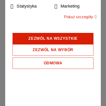
ocen uzyskanej z toku studiów z wagą 0,6 oraz oceny z
Statystyka
Marketing
egzaminu końcowego z wagą 0,4. Ocena wpisywana
na świadectwie studiów podyplomowych wyznaczana
Pokaż szczegóły
jest na podstawie tabeli zamieszczonej w Regulaminie
studiów podyplomowych.
Absolwenci studiów otrzymują:
ZEZWÓL NA WSZYSTKIE
Świadectwo ukończenia studiów podyplomowych
ZEZWÓL NA WYBÓR
Politechniki Krakowskiej im. Tadeusza Kościuszki
ODMOWA
Zaświadczenie potwierdzające przygotowanie
dydaktyczne do prowadzenia szkoleń BHP
Certyfikat pierwszej pomocy​
Ukończenie studiów podyplomowych pozwala na
pełnienie zadań pracownika Służby BHP zgodnie z
przepisami prawnymi obowiązującymi od dnia 1 lipca