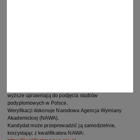
Termin przyjmowania zgłoszeń:
31 sierpnia 2026 r.
Informacje dla cudzoziemców ubiegających się o
przyjęcie na studia podyplomowe
Aby wziąć udział w procesie rekrutacji na studia
podyplomowe, kandydaci będący cudzoziemcami
proszeni są o przygotowanie poniższych dokumentów:
Potwierdzenie uprawnień do kontynuacji
kształcenia w Polsce
Należy potwierdzić, że ukończone za granicą studia
wyższe uprawniają do podjęcia studiów
podyplomowych w Polsce.
Weryfikacji dokonuje Narodowa Agencja Wymiany
Akademickiej (NAWA).
Kandydat może przeprowadzić ją samodzielnie,
korzystając z kwalifikatora NAWA: