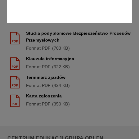
Do pobrania:
Studia podyplomowe Bezpieczeństwo Procesów
Przemysłowych
Format
PDF
703 KB
Klauzula informacyjna
Format
PDF
322 KB
Terminarz zjazdów
Format
PDF
424 KB
Karta zgłoszenia
Format
PDF
350 KB
CENTRUM EDUKACJI GRUPA ORLEN