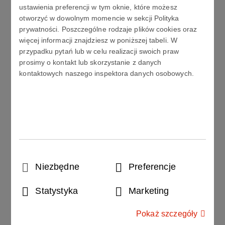
bezpieczeństwa w zastosowaniu do programu
ustawienia preferencji w tym oknie, które możesz
zapobiegania poważnym awariom, raportu o
otworzyć w dowolnym momencie w sekcji Polityka
prywatności. Poszczególne rodzaje plików cookies oraz
bezpieczeństwie, planu operacyjno-ratowniczego,
więcej informacji znajdziesz w poniższej tabeli. W
dokumentu o zabezpieczeniu przeciwwybuchowym
przypadku pytań lub w celu realizacji swoich praw
wymaganych przez odpowiednie przepisy branżowe.
prosimy o kontakt lub skorzystanie z danych
kontaktowych naszego inspektora danych osobowych.
Uczestnicy:
Kadra z dużych zakładów chemicznych, inżynierowie
pracujący w przemyśle rafineryjnym, chemicznym,
energetycznym i innych, służby bezpieczeństwa
technicznego, bhp i ochrony środowiska, projektanci z
biur projektów, przedstawiciele administracji
państwowej (PIP, PIOŚ, PSP) oraz reprezentanci
Wybór
Niezbędne
Preferencje
uczelni akademickich.
zgody
Statystyka
Marketing
Minimum wykształcenia:
Pokaż szczegóły
Magister, magister inżynier, inżynier lub licencjat