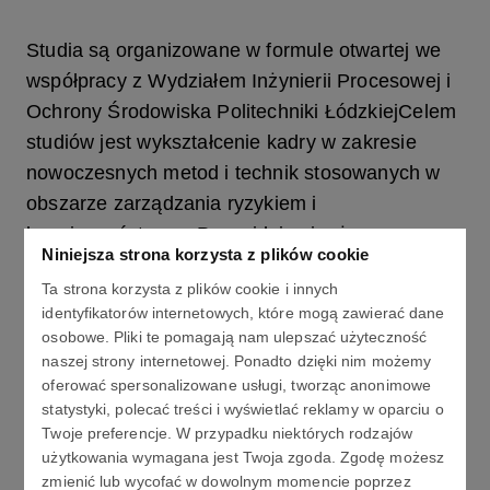
Studia są organizowane w formule otwartej we
współpracy z Wydziałem Inżynierii Procesowej i
Ochrony Środowiska Politechniki ŁódzkiejCelem
studiów jest wykształcenie kadry w zakresie
nowoczesnych metod i technik stosowanych w
obszarze zarządzania ryzykiem i
bezpieczeństwem. Przewiduje się, że
Niniejsza strona korzysta z plików cookie
absolwenci studiów będą w stanie wykonać
Ta strona korzysta z plików cookie i innych
analizy ryzyka dla instalacji chemicznych i
identyfikatorów internetowych, które mogą zawierać dane
procesowych, a na tej podstawie proponować
osobowe. Pliki te pomagają nam ulepszać użyteczność
lub ocenić odpowiednie środki bezpieczeństwa.
naszej strony internetowej. Ponadto dzięki nim możemy
oferować spersonalizowane usługi, tworząc anonimowe
statystyki, polecać treści i wyświetlać reklamy w oparciu o
Twoje preferencje. W przypadku niektórych rodzajów
Zasadniczą umiejętnością uzyskiwaną w czasie
użytkowania wymagana jest Twoja zgoda. Zgodę możesz
Studiów jest zdolność do wykonania analiz
zmienić lub wycofać w dowolnym momencie poprzez