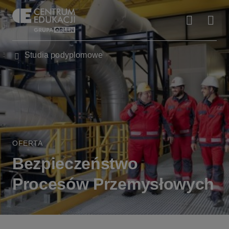
Studia podyplomowe
OFERTA
Bezpieczeństwo
Procesów Przemysłowych