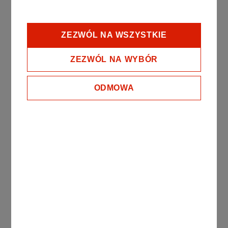
Miejsce organizacji zajęć:
ZEZWÓL NA WSZYSTKIE
Centrum Edukacji Sp. z o.o., Al. F. Kobylińskiego 25,
Płock
ZEZWÓL NA WYBÓR
Planowana inauguracja:
​wrzesień/październik 2026 r.
ODMOWA
Rekrutacja:
do 31 sierpnia 2026 r.
Informacje i zapisy:
Centrum Edukacji Grupa ORLEN
Al. F. Kobylińskiego 25
09-400 Płock
tel. 24 365 86 22, +48 601 390 013
malgorzata.rogowicz@centrumedukacji.pl​