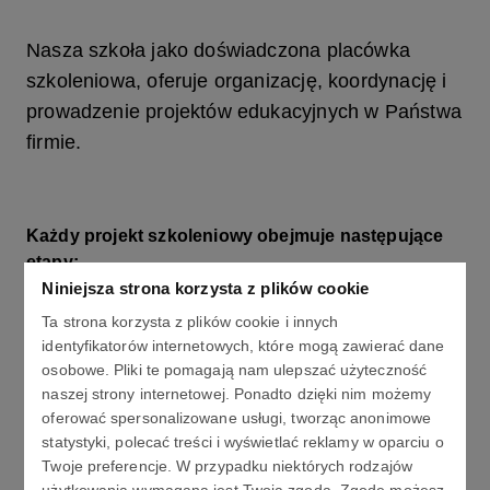
Nasza szkoła jako doświadczona placówka
szkoleniowa, oferuje organizację, koordynację i
prowadzenie projektów edukacyjnych w Państwa
firmie.
Każdy projekt szkoleniowy obejmuje następujące
etapy:
Niniejsza strona korzysta z plików cookie
komunikacja (rozmowy wstępne, analiza potrzeb
Ta strona korzysta z plików cookie i innych
słuchaczy, przygotowanie oferty),
identyfikatorów internetowych, które mogą zawierać dane
osobowe. Pliki te pomagają nam ulepszać użyteczność
organizacja (nadzór metodyczny, testy
naszej strony internetowej. Ponadto dzięki nim możemy
kwalifikacyjne, propozycje rodzaju kursu i jego
oferować spersonalizowane usługi, tworząc anonimowe
intensywności),
statystyki, polecać treści i wyświetlać reklamy w oparciu o
Twoje preferencje. W przypadku niektórych rodzajów
planowanie (określenie celu szkolenia oraz jego