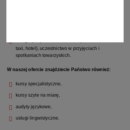
redagowanie maili, listów, powiadomień, notatek
służbowych,
pisanie raportów, sprawozdań, streszczeń,
delegacje i podróże służbowe (dworzec, lotnisko,
taxi, hotel), uczestnictwo w przyjęciach i
spotkaniach towarzyskich​.
W naszej ofercie znajdziecie Państwo również:
kursy specjalistyczne,
kursy szyte na miarę,
audyty językowe,
usługi lingwistyczne.