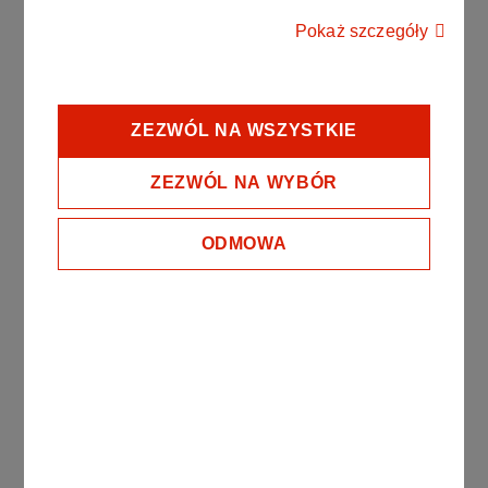
samym biznesie:
Pokaż szczegóły
umawianie spotkań, uzgadnianie terminów,
telefonowanie,
ZEZWÓL NA WSZYSTKIE
wykonywanie prezentacji,
ZEZWÓL NA WYBÓR
prowadzenie zebrań,
przewodniczenie obradom,
ODMOWA
udział w naradach i dyskusjach,
negocjowanie,
wydawanie poleceń i wskazówek,
udzielanie wyjaśnień,
prowadzenie korespondencji służbowej,
opracowywanie dokumentów,