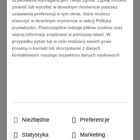
użytkowania wymagana jest Twoja zgoda. Zgodę możesz
zawartości merytorycznej, określenie lokalizacji,
zmienić lub wycofać w dowolnym momencie poprzez
odbiorców szkolenia, częstotliwości spotkań,
ustawienia preferencji w tym oknie, które możesz
ustalenie zasad komunikacji wewnętrznej).
otworzyć w dowolnym momencie w sekcji Polityka
prywatności. Poszczególne rodzaje plików cookies oraz
więcej informacji znajdziesz w poniższej tabeli. W
W trakcie całego okresu współpracy zapewniamy
przypadku pytań lub w celu realizacji swoich praw
profesjonalną obsługę administracyjną: raporty
prosimy o kontakt lub skorzystanie z danych
frekwencji, oceny postępów w nauce, opis
kontaktowych naszego inspektora danych osobowych.
umiejętności ze wskazaniem na mocne i słabe strony
poszczególnych uczestników.
Oprócz języka ogólnego proponujemy moduły
tematyczne w zakresie obsługi biura, elementy języka
prawniczego, księgowego, technicznego etc. w
zależności od oczekiwań i potrzeb kursantów.
Szczególny nacisk kładziemy na kształtowanie,
Wybór
Niezbędne
Preferencje
doskonalenie i utrwalanie praktycznych umiejętności
zgody
komunikacyjnych, wielce przydatnych nie tylko w
Statystyka
Marketing