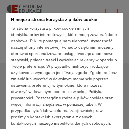
Niniejsza strona korzysta z plików cookie
Ta strona korzysta z plików cookie i innych
Aktualności
identyfikatorów internetowych, które mogą zawierać dane
osobowe. Pliki te pomagają nam ulepszać użyteczność
naszej strony internetowej. Ponadto dzięki nim możemy
oferować spersonalizowane usługi, tworząc anonimowe
statystyki, polecać treści i wyświetlać reklamy w oparciu o
Twoje preferencje. W przypadku niektórych rodzajów
użytkowania wymagana jest Twoja zgoda. Zgodę możesz
CENTRUM EDUKACJI GRUPA ORLEN
zmienić lub wycofać w dowolnym momencie poprzez
ustawienia preferencji w tym oknie, które możesz
Copyright © 2024
otworzyć w dowolnym momencie w sekcji Polityka
Wszystkie prawa zastrzeżone
prywatności. Poszczególne rodzaje plików cookies oraz
więcej informacji znajdziesz w poniższej tabeli. W
przypadku pytań lub w celu realizacji swoich praw
prosimy o kontakt lub skorzystanie z danych
kontaktowych naszego inspektora danych osobowych.