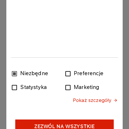
Sekwestracja i utylizacja CO2
Technologie produkcji wodoru
Magazynowanie wodoru
Energetyczne wykorzystanie wodoru
Gospodarka wodorowa
Bezpieczeństwo użytkowania wodoru
Planowanie biogazowni i podstawy produkcji
Wybór
Niezbędne
Preferencje
biogazu
zgody
Statystyka
Marketing
Gospodarka pofermentem
Budowa i eksploatacja biogazowni
Pokaż szczegóły
Procesy oczyszczania biogazu
Możliwości zagospodarowania odnawialnych
ZEZWÓL NA WSZYSTKIE
paliw gazowych