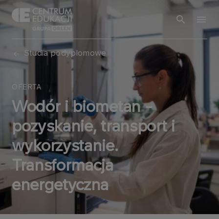
Studia podyplomowe
OFERTA
Wodór i biometan -
pozyskanie, transport i
wykorzystanie.
Transformacja
energetyczna