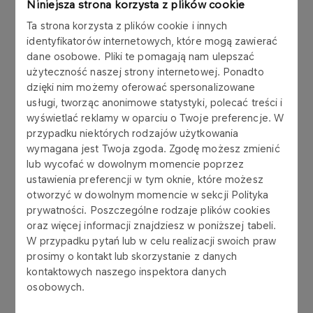
Niniejsza strona korzysta z plików cookie
Czas trwania:
2 semestry (średnio dwa razy w
Ta strona korzysta z plików cookie i innych
miesiącu - sobota i niedziela)
identyfikatorów internetowych, które mogą zawierać
dane osobowe. Pliki te pomagają nam ulepszać
użyteczność naszej strony internetowej. Ponadto
Liczba godzin:
208
dzięki nim możemy oferować spersonalizowane
usługi, tworząc anonimowe statystyki, polecać treści i
Zakres merytoryczny:
wyświetlać reklamy w oparciu o Twoje preferencje. W
przypadku niektórych rodzajów użytkowania
Transformacja sektora energetycznego Polski
wymagana jest Twoja zgoda. Zgodę możesz zmienić
lub wycofać w dowolnym momencie poprzez
Prawne aspekty użytkowania odnawialnych
ustawienia preferencji w tym oknie, które możesz
paliw gazowych
otworzyć w dowolnym momencie w sekcji Polityka
prywatności. Poszczególne rodzaje plików cookies
Materiały do budowy gazociągów
oraz więcej informacji znajdziesz w poniższej tabeli.
Urządzenia pomiarowe
W przypadku pytań lub w celu realizacji swoich praw
prosimy o kontakt lub skorzystanie z danych
Podstawy termodynamiki i gazownictwa
kontaktowych naszego inspektora danych
osobowych.
Technologie energetyki odnawialnej