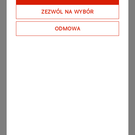
Modelowanie sieci gazowej
ZEZWÓL NA WYBÓR
Ekonomika pozyskania i użytkowania
ODMOWA
niskoemisyjnych paliw gazowych
Paliwa niskoemisyjne w transporcie
Certyfikacja biogazu, biometanu, biowodoru i
wodoru odnawialnego
Absolwenci studiów otrzymują:
Świadectwo ukończenia studiów
podyplomowych Akademii Górniczo-Hutniczej.
Koszt uczestnictwa:
9 900,- PLN - Istnieje
możliwość wnoszenia opłaty w dwóch ratach
(semestralnych)