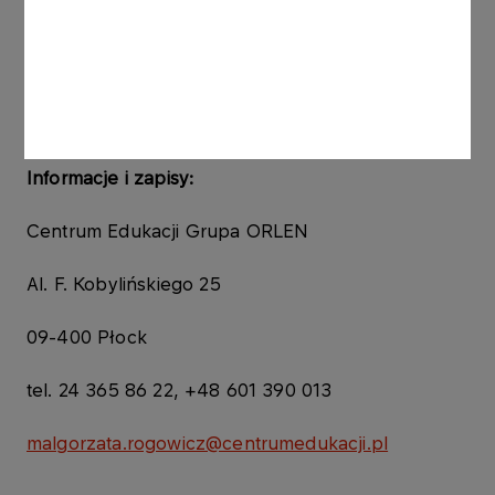
Inauguracja:
październik 2026 r.
Rekrutacja:
do 20 sierpnia 2026 r.
Grupa musi liczyć minimum 30 uczestników
Informacje i zapisy:
Centrum Edukacji Grupa ORLEN
Al. F. Kobylińskiego 25
09-400 Płock
tel. 24 365 86 22, +48 601 390 013
malgorzata.rogowicz@centrumedukacji.pl