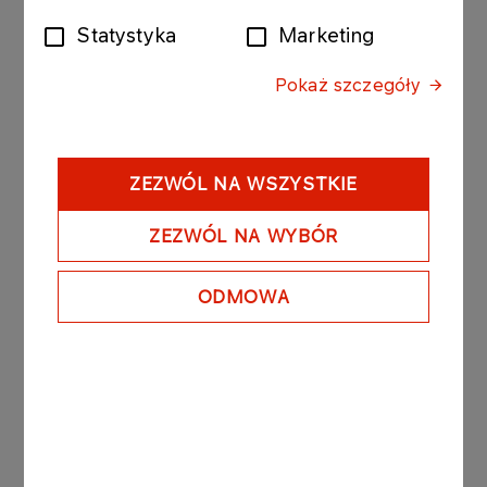
Szkolenia rozwojowe
zgody
Statystyka
Marketing
Więcej
Pokaż szczegóły
AKTUALNOŚCI
ZEZWÓL NA WSZYSTKIE
Studia podyplomowe
ZEZWÓL NA WYBÓR
Więcej
ODMOWA
OFERTA
Kwalifikacyjne kursy
zawodowe
Więcej