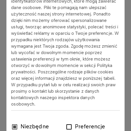
identyfikatorów internetowych, które mogą zawierać
dane osobowe. Pliki te pomagają nam ulepszać
Nasze szkolenia są dostosowane do potrzeb
użyteczność naszej strony internetowej. Ponadto
dzięki nim możemy oferować spersonalizowane
wielu przedsiębiorstw, które działają w
usługi, tworząc anonimowe statystyki, polecać treści i
różnych sektorach gospodarki. Zakres oraz
wyświetlać reklamy w oparciu o Twoje preferencje. W
sposób realizacji są dostosowywane do
przypadku niektórych rodzajów użytkowania
wymagań i oczekiwań uczestników.
wymagana jest Twoja zgoda. Zgodę możesz zmienić
lub wycofać w dowolnym momencie poprzez
ustawienia preferencji w tym oknie, które możesz
otworzyć w dowolnym momencie w sekcji Polityka
prywatności. Poszczególne rodzaje plików cookies
OFERTA
oraz więcej informacji znajdziesz w poniższej tabeli.
Szkolenia techniczne
W przypadku pytań lub w celu realizacji swoich praw
prosimy o kontakt lub skorzystanie z danych
kontaktowych naszego inspektora danych
Więcej
osobowych.
OFERTA
Wybór
Niezbędne
Preferencje