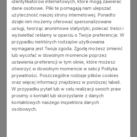
identyfikatorów internetowych, które mogą zawierać
dane osobowe. Pliki te pomagają nam ulepszać
Przez 20 lat działalności Spółka rozwinęła swoją
użyteczność naszej strony internetowej. Ponadto
działalność, stając się jedną z największych firm
dzięki nim możemy oferować spersonalizowane
szkoleniowych w Polsce.
usługi, tworząc anonimowe statystyki, polecać treści i
wyświetlać reklamy w oparciu o Twoje preferencje. W
Zdobywamy liczne wyróżnienia od instytucji
przypadku niektórych rodzajów użytkowania
oceniających naszą działalność. Jesteśmy
wymagana jest Twoja zgoda. Zgodę możesz zmienić
laureatami Geparda Biznesu przyznawanego
lub wycofać w dowolnym momencie poprzez
przez Instytut Nowoczesnego Biznesu.
ustawienia preferencji w tym oknie, które możesz
otworzyć w dowolnym momencie w sekcji Polityka
Posiadamy liczne certyfikaty potwierdzające
prywatności. Poszczególne rodzaje plików cookies
oraz więcej informacji znajdziesz w poniższej tabeli.
wysoką jakość naszej pracy m.in. Certyfikat
W przypadku pytań lub w celu realizacji swoich praw
Mazowieckiego Kuratorium Oświaty, Certyfikat
prosimy o kontakt lub skorzystanie z danych
Europass i Certyfikat Gliwickiego Instytutu
kontaktowych naszego inspektora danych
Spawalnictwa.
osobowych.
Od lat posiadamy certyfikat ISO 9001 – 2015,
pomyślnie przechodząc kolejne audyty.