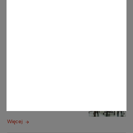
Zgoda na wykorzystanie wizerunku dziecka
Klauzula informacyjna
Plakat półkolonie
Program półkolonii
Inne aktualności
AKTUALNOŚCI
28.07.2026
Kurs dla kandydatów na
członków organów
nadzorczych
Więcej