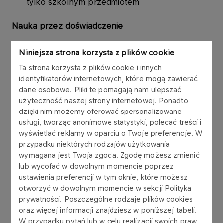
tylko szkolnym przedmiotem
Nauka przez doświadczenie
Każdy dzień to nowe przygody językowe:
Niniejsza strona korzysta z plików cookie
Ta strona korzysta z plików cookie i innych
gry i zabawy zespołowe,
identyfikatorów internetowych, które mogą zawierać
dane osobowe. Pliki te pomagają nam ulepszać
wycieczki jednodniowe,
użyteczność naszej strony internetowej. Ponadto
dzięki nim możemy oferować spersonalizowane
warsztaty tematyczne (np. kulinarne,
usługi, tworząc anonimowe statystyki, polecać treści i
artystyczne, ruchowe),
wyświetlać reklamy w oparciu o Twoje preferencje. W
scenki sytuacyjne i projekty kreatywne,
przypadku niektórych rodzajów użytkowania
wymagana jest Twoja zgoda. Zgodę możesz zmienić
aktywności na świeżym powietrzu
lub wycofać w dowolnym momencie poprzez
ustawienia preferencji w tym oknie, które możesz
Dzięki temu dzieci uczą się poprzez działanie, a
otworzyć w dowolnym momencie w sekcji Polityka
prywatności. Poszczególne rodzaje plików cookies
nie bierne zapamiętywanie.
oraz więcej informacji znajdziesz w poniższej tabeli.
W przypadku pytań lub w celu realizacji swoich praw